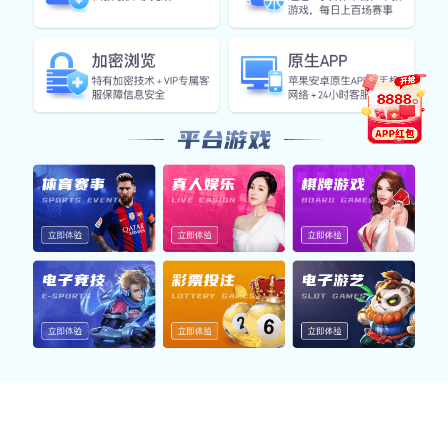
以用户价值为基石
专注优化爱游戏官方网站-爱游戏aiyouxi(中国)平台体验，
提升用户访问效率与功能可用性。
以技术创新为驱动
融合实时数据处理与前沿 AI 模型，提升直播服务的智能化
水平。