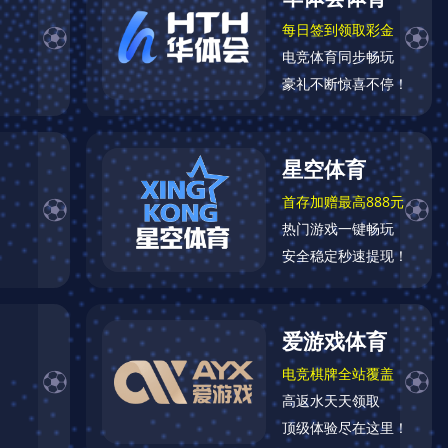
各类应用场景。
数据加密
平台数据经双向加密处理，防止非法访问与未授权
泄露。