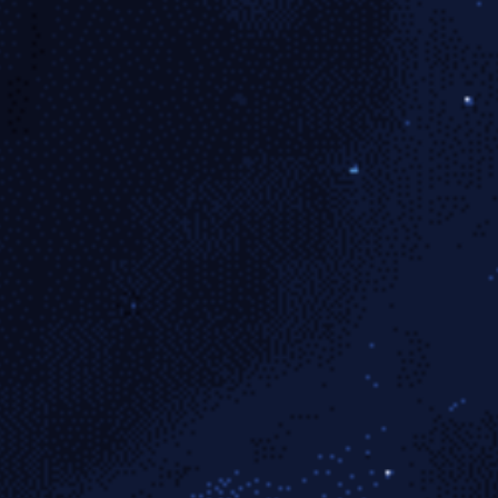
2023年8月29日 · v5.2.7
新增热门话题聚合区。
直播性能进一步增强。
2023年1月15日 · v5.1.0
自动深色模式上线。
个性推荐模型优化。
2021 年
2021年7月28日 · v4.7.2
奥运专属页面上线。
赛事通知机制增强。