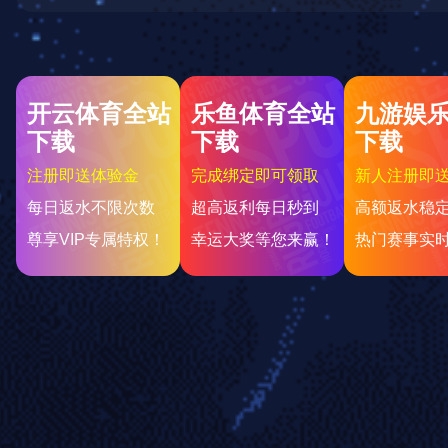
通信防护
通过CDN调度与连接限流策略，增强网络传输安全
性与稳定性。