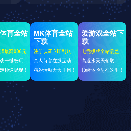
行为审计
全链路记录操作日志，确保关键行为具备溯源与复
盘能力。