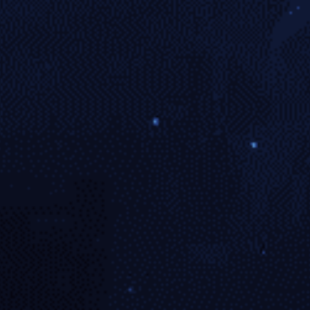
提升老机型兼容性。
未来我们将继
探索深色界
下载官方 A
全新夜间模式适配暗光环境，浏览爱游戏官方网站-爱游
内容更舒适。集成赛事直播、比分跟踪与数据分
同场景下的观赛需求。