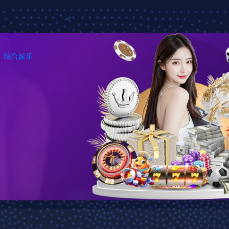
App下载
关于我们
体育焦点
 爱游戏官网 App · 体验未来赛
互动社群与比分推送整合于一体，爱游戏官方网站-爱游戏aiyoux
量身打造。
分
互动社区
App Store 下载
Google Play 获取