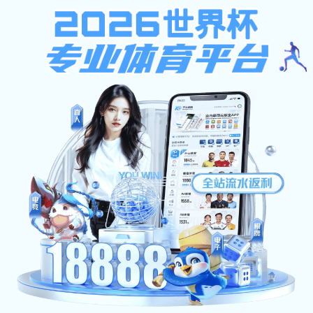
注册入口
首页
体育焦点
施洛特贝克或将无缘世界杯皇马转会梦或将随之破灭
2026-08-05
美记预测NBA三方交易方案字母哥加盟绿军布朗前往开拓者杨瀚森投奔雄鹿
2026-08-04
火箭队夏季联赛阵容揭晓尼克斯与31号秀桑顿成为焦点球员
2026-08-03
巴克利建议老詹放下追逐乔丹的执念回归骑士寻找真正归宿
2026-08-02
意大利媒体报道特拉布宗体育等土超球队对热格罗瓦感兴趣尤文图斯准备出售该球员
2026-08-01
湖人巨星传承从科比到詹姆斯再到东契奇的辉煌历程
2026-07-31
史蒂文斯强调充分发挥布朗作用同时重视球队阵容深度的重要性
2026-07-30