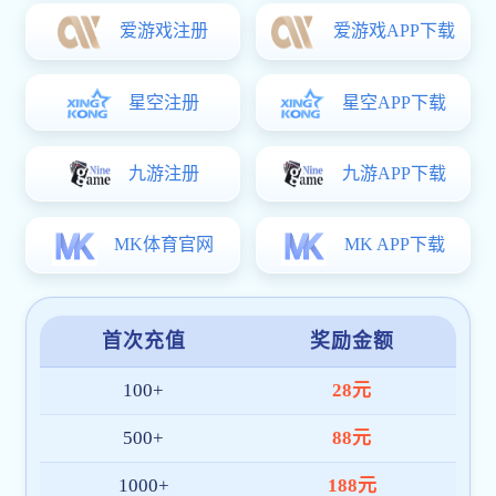
德天空报道费利佩路易斯与伊劳拉双双拒绝勒沃库森转会邀请
2026-07-13
李刚仁欲加盟马竞巴黎或以3000万欧元放行他
2026-07-12
马雷斯卡离任促使杰克逊愿意回归蓝军并留队受队内高度认可
2026-07-10
罗马诺透露热苏斯并非米兰优先引援目标双方尚未接触
2026-07-09
纳赛尔澄清暴力事件真相强调肇事者与巴黎球迷无关
2026-07-08
铁林分析骑士阵容现状认为争冠仍需努力不应为保留花费巨资
2026-07-07
巴萨准备报价费兰托雷斯拒绝作为阿尔瓦雷斯交易的附加条件
2026-07-05
西媒恶搞伯纳乌谷歌地图名琼阿梅尼一击与巴萨训练场引热议
2026-07-03
文班亚马提前离开球馆拒绝媒体采访引发热议球迷纷纷猜测原因
2026-07-02
巴萨与若昂佩德罗团队洽谈球员身价预计在8000万至1亿欧之间
2026-07-01
媒体人解读叶博亚红牌事件背后真相引发的情绪反应与文化冲突
2026-06-30